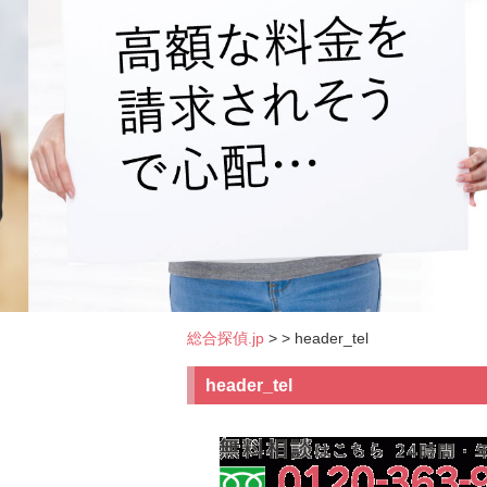
総合探偵.jp
>
> header_tel
header_tel