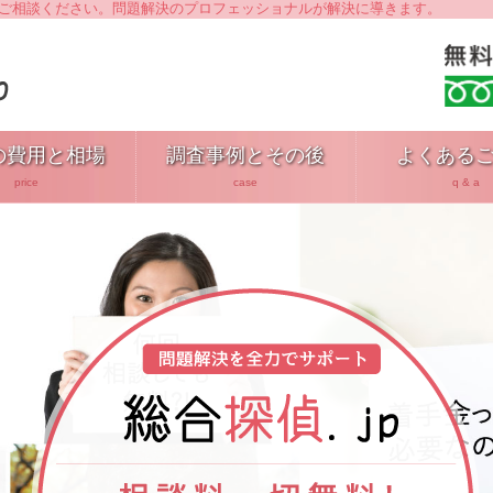
へご相談ください。問題解決のプロフェッショナルが解決に導きます。
の費用と相場
調査事例とその後
よくある
price
case
q & a