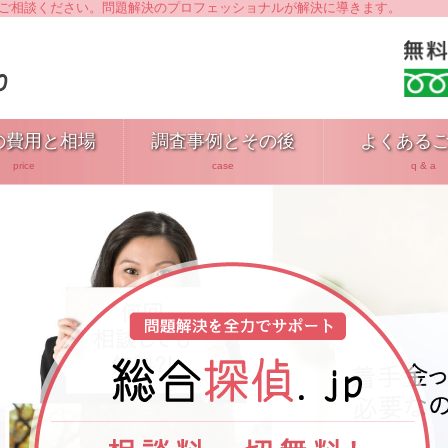
へご相談ください。問題解決のプロフェッショナルが解決に導きます。
の費用と相場
調査事例とその後
よくある
price
case
q & a